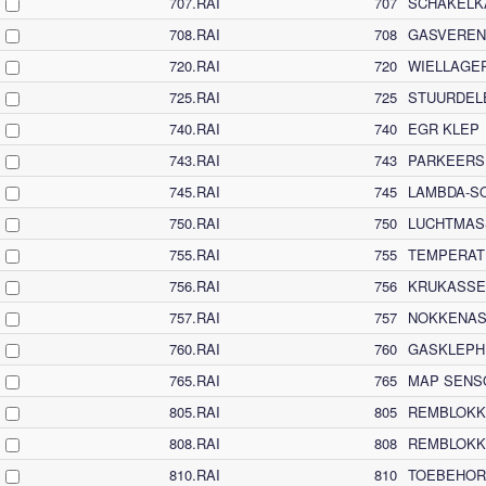
707.RAI
707
SCHAKELK
708.RAI
708
GASVEREN
720.RAI
720
WIELLAGE
725.RAI
725
STUURDEL
740.RAI
740
EGR KLEP
743.RAI
743
PARKEERS
745.RAI
745
LAMBDA-S
750.RAI
750
LUCHTMAS
755.RAI
755
TEMPERAT
756.RAI
756
KRUKASS
757.RAI
757
NOKKENA
760.RAI
760
GASKLEPH
765.RAI
765
MAP SENS
805.RAI
805
REMBLOKK
808.RAI
808
REMBLOKK
810.RAI
810
TOEBEHOR