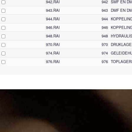
942.RAI
942
SMF EN D
943.RAI
943
DMF EN D
944.RAI
944
KOPPELING
946.RAI
946
KOPPELIN
948.RAI
948
HYDRAULI
970.RAI
970
DRUKLAGER
974.RAI
974
GELEIDEH
976.RAI
976
TOPLAGER