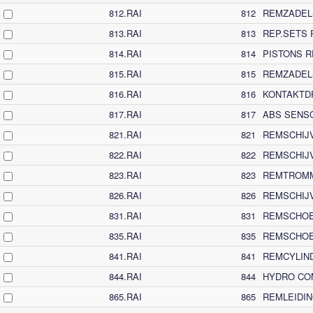
812.RAI
812
REMZADEL
813.RAI
813
REP.SETS
814.RAI
814
PISTONS 
815.RAI
815
REMZADEL
816.RAI
816
KONTAKTD
817.RAI
817
ABS SENSO
821.RAI
821
REMSCHIJ
822.RAI
822
REMSCHIJ
823.RAI
823
REMTROM
826.RAI
826
REMSCHIJ
831.RAI
831
REMSCHO
835.RAI
835
REMSCHOE
841.RAI
841
REMCYLIN
844.RAI
844
HYDRO CO
865.RAI
865
REMLEIDI