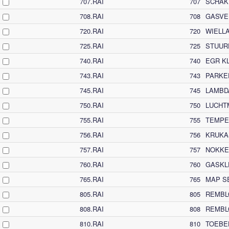
707.RAI
707
SCHAK
708.RAI
708
GASVE
720.RAI
720
WIELL
725.RAI
725
STUUR
740.RAI
740
EGR K
743.RAI
743
PARKE
745.RAI
745
LAMBD
750.RAI
750
LUCHT
755.RAI
755
TEMPE
756.RAI
756
KRUKA
757.RAI
757
NOKKE
760.RAI
760
GASKL
765.RAI
765
MAP S
805.RAI
805
REMBL
808.RAI
808
REMBL
810.RAI
810
TOEBE