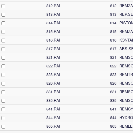
812.RAI
812
REMZA
813.RAI
813
REP.S
814.RAI
814
PISTO
815.RAI
815
REMZA
816.RAI
816
KONTA
817.RAI
817
ABS S
821.RAI
821
REMSC
822.RAI
822
REMSC
823.RAI
823
REMTR
826.RAI
826
REMSC
831.RAI
831
REMSC
835.RAI
835
REMSC
841.RAI
841
REMCY
844.RAI
844
HYDRO
865.RAI
865
REMLE