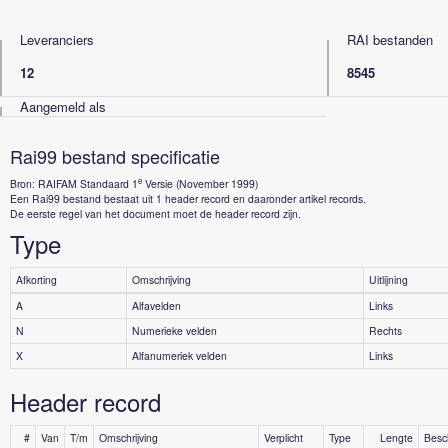
Leveranciers
RAI bestanden
12
8545
Aangemeld als
Rai99 bestand specificatie
e
Bron: RAIFAM Standaard 1
Versie (November 1999)
Een Rai99 bestand bestaat uit 1 header record en daaronder artikel records.
De eerste regel van het document moet de header record zijn.
Type
Afkorting
Omschrijving
Uitlijning
A
Alfavelden
Links
N
Numerieke velden
Rechts
X
Alfanumeriek velden
Links
Header record
#
Van
T/m
Omschrijving
Verplicht
Type
Lengte
Besch