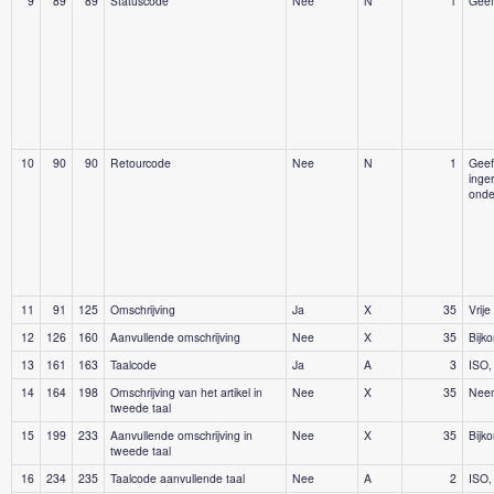
9
89
89
Statuscode
Nee
N
1
Geef
10
90
90
Retourcode
Nee
N
1
Geef
inger
onde
11
91
125
Omschrijving
Ja
X
35
Vrije
12
126
160
Aanvullende omschrijving
Nee
X
35
Bijk
13
161
163
Taalcode
Ja
A
3
ISO,
14
164
198
Omschrijving van het artikel in
Nee
X
35
Neem
tweede taal
15
199
233
Aanvullende omschrijving in
Nee
X
35
Bijk
tweede taal
16
234
235
Taalcode aanvullende taal
Nee
A
2
ISO,