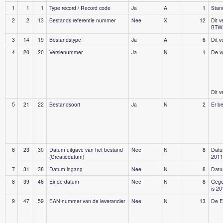
1
1
1
Type record / Record code
Ja
A
1
Stan
2
2
13
Bestands referentie nummer
Nee
X
12
Dit 
BTW
3
14
19
Bestandstype
Ja
A
6
Dit 
4
20
20
Versienummer
Ja
N
1
De vo
Dit 
5
21
22
Bestandsoort
Ja
N
2
Er b
6
23
30
Datum uitgave van het bestand
Nee
N
8
Datu
(Creatiedatum)
2011
7
31
38
Datum ingang
Nee
N
8
Datu
8
39
46
Einde datum
Nee
N
8
Gegev
is 2
9
47
59
EAN-nummer van de leverancier
Nee
N
13
De EA