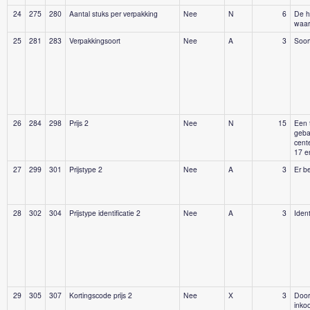
24
275
280
Aantal stuks per verpakking
Nee
N
6
De h
waar
25
281
283
Verpakkingsoort
Nee
A
3
Soor
26
284
298
Prijs 2
Nee
N
15
Een 
geba
cent
17 e
27
299
301
Prijstype 2
Nee
A
3
Er b
28
302
304
Prijstype identificatie 2
Nee
A
3
Ident
29
305
307
Kortingscode prijs 2
Nee
X
3
Door
inko