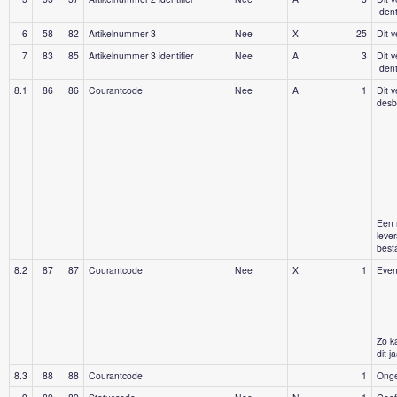
Ident
6
58
82
Artikelnummer 3
Nee
X
25
Dit 
7
83
85
Artikelnummer 3 identifier
Nee
A
3
Dit 
Ident
8.1
86
86
Courantcode
Nee
A
1
Dit 
desbe
Een 
lever
best
8.2
87
87
Courantcode
Nee
X
1
Event
Zo k
dit ja
8.3
88
88
Courantcode
1
Onge