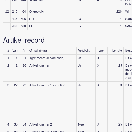
Gebru
22
245
464
Ongebruikt
220
Vrij
465
465
CR
Ja
1
0x0
466
466
LF
Ja
1
0x0A
Artikel record
#
Van
T/m
Omschrijving
Verplicht
Type
Lengte
Besch
1
1
1
Type record (record code)
Ja
A
1
Dit v
2
2
26
Artikelnummer 1
Ja
X
25
Dit 
moge
de a
zoals
3
27
29
Artikelnummer 1 identifier
Ja
A
3
Dit 
4
30
54
Artikelnummer 2
Nee
X
25
Dit 
5
55
57
Artikelnummer 2 identifier
Nee
A
3
Dit 