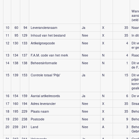
Wann
aansl
(veld
10
60
94
Leveranciersnaam
Ja
X
35
Naam 
11
95
129
Inhoud van het bestand
Nee
X
35
In d
12
130
133
Artikelgroepcode
Nee
X
4
Dit v
er ge
13
134
137
F.A.M. code van het merk
Nee
N
4
Raad
14
138
138
Beheersinformatie
Nee
N
1
Dit 
de F
15
139
153
Controle totaal 'Prijs'
Ja
N
15
Dit v
prijs
komm
geali
16
154
159
Aantal artikelrecords
Ja
N
6
De ve
17
160
194
Adres leverancier
Nee
X
35
Stra
18
195
229
Plaats naam
Nee
X
35
Behor
19
230
238
Postcode
Nee
X
9
Behor
20
239
241
Land
Nee
A
3
Beho
Gebru
21
242
244
Valutacode
Ja
A
3
Geeft