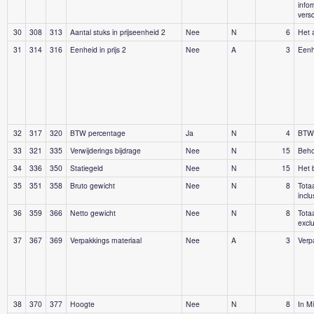
info
versc
30
308
313
Aantal stuks in prijseenheid 2
Nee
N
6
Het a
31
314
316
Eenheid in prijs 2
Nee
A
3
Eenhe
32
317
320
BTW percentage
Ja
N
4
BTW 
33
321
335
Verwijderings bijdrage
Nee
N
15
Behor
34
336
350
Statiegeld
Nee
N
15
Het 
35
351
358
Bruto gewicht
Nee
N
8
Tota
inclu
36
359
366
Netto gewicht
Nee
N
8
Tota
excl
37
367
369
Verpakkings materiaal
Nee
A
3
Verp
38
370
377
Hoogte
Nee
N
8
In Mi