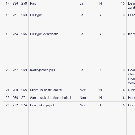
17
236
250
Prijs I
Ja
N
15
De p
zonde
18
251
253
Prijstype I
Ja
A
3
Er b
19
254
256
Prijstype identificatie
Ja
A
3
Ident
20
257
259
Kortingscode prijs I
Ja
X
3
Door
inko
info
versc
21
260
265
Minimum bestel aantal
Nee
N
6
Minim
22
266
271
Aantal stuks in prijseenheid 1
Nee
N
6
Het a
23
272
274
Eenheid in prijs 1
Nee
A
3
Eenhe