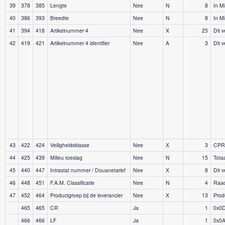
39
378
385
Lengte
Nee
N
8
In Mi
40
386
393
Breedte
Nee
N
8
In Mi
41
394
418
Artikelnummer 4
Nee
X
25
Dit 
42
419
421
Artikelnummer 4 identifier
Nee
A
3
Dit 
43
422
424
Veiligheidsklasse
Nee
X
3
CPR-1
44
425
439
Milieu toeslag
Nee
N
15
Tota
45
440
447
Intrastat nummer / Douanetarief
Nee
X
8
Dit 
46
448
451
F.A.M. Classificatie
Nee
N
4
Raad
47
452
464
Productgroep bij de leverancier
Nee
X
13
Prod
465
465
CR
Ja
1
0x0
466
466
LF
Ja
1
0x0